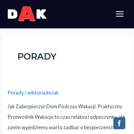
Main
Skip
to
Men
content
PORADY
Porady
/
wiktoria.kiciak
Jak Zabezpieczyć Dom Podczas Wakacji: Praktyczny
Przewodnik Wakacje to czas relaksu i odpoczynku, ale
zanim wyjedziemy, warto zadbać o bezpieczeństwo