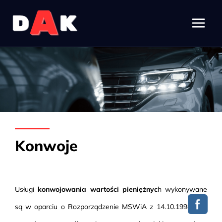
Main
Skip
to
Men
content
Konwoje
Usługi
konwojowania wartości pieniężnyc
h wykonywane
są w oparciu o Rozporządzenie MSWiA z 14.10.1998 r. w